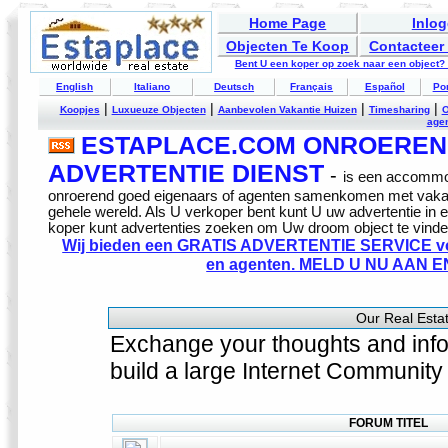
Home Page
Inlo
Objecten Te Koop
Contacteer
Bent U een koper op zoek naar een object?
English
Italiano
Deutsch
Français
Español
Po
|
|
|
|
Koopjes
Luxueuze Objecten
Aanbevolen Vakantie Huizen
Timesharing
O
age
ESTAPLACE.COM ONROEREND
ADVERTENTIE DIENST
-
is een accommo
onroerend goed eigenaars of agenten samenkomen met vakan
gehele wereld. Als U verkoper bent kunt U uw advertentie in
koper kunt advertenties zoeken om Uw droom object te vinde
Wij bieden een GRATIS ADVERTENTIE SERVICE vo
en agenten. MELD U NU AAN 
Our Real Esta
Exchange your thoughts and infor
build a large Internet Community 
FORUM TITEL