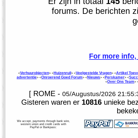
Er zijn in totaal
145
beri
forums. De berichten z
g
For more info,
Verhuurobjecten
Huizenruil
Veelgestelde Vragen
Artikel Toe
<
> <
> <
> <
advertentie
Onroerend Goed Forum
Nieuws
Perskamer
Succ
> <
> <
> <
> <
Over Ons Team
<
> 
[ ROME -
05/Augustus/2026 21:55
Gisteren waren er
10816
unieke bez
bekek
We accept, payments through bank wire,
western union and credit cards with
PayPal or Bankpass: