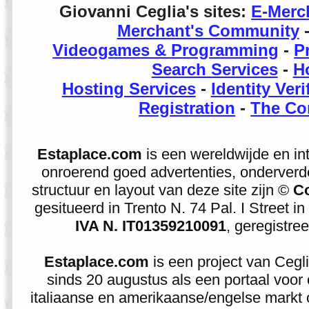
Giovanni Ceglia's sites
:
E-Merc
Merchant's Community
Videogames & Programming
-
P
Search Services
-
H
Hosting Services
-
Identity Veri
Registration
-
The Co
Estaplace.com
is een wereldwijde en in
onroerend goed advertenties, onderverdee
structuur en layout van deze site zijn ©
Co
gesitueerd in Trento N. 74 Pal. I Street i
IVA N. IT01359210091
, geregistre
Estaplace.com
is een project van Cegli
sinds 20 augustus als een portaal voor
italiaanse en amerikaanse/engelse markt op